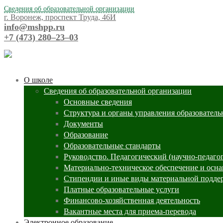
Сведения об образовательной организации
г. Воронеж, проспект Труда, 46И
info@mshpp.ru
+7 (473) 280‒23‒03
О школе
Сведения об образовательной организации
Основные сведения
Структура и органы управления образователь
Документы
Образование
Образовательные стандарты
Руководство. Педагогический (научно-педаго
Материально-техническое обеспечение и осна
Стипендии и иные виды материальной подде
Платные образовательные услуги
Финансово-хозяйственная деятельность
Вакантные места для приема-перевода
Электронное образование