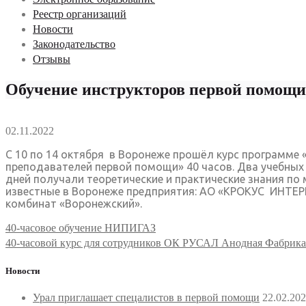
Реестр организаций
Новости
Законодательство
Отзывы
Обучение инструкторов первой помощи
02.11.2022
С 10 по 14 октября в Воронеже прошёл курс программ
преподавателей первой помощи» 40 часов. Два учебных
дней получали теоретические и практические знания п
известные в Воронеже предприятия: АО «КРОКУС ИНТЕ
комбинат «Воронежский».
Навигация
40-часовое обучение НИПИГАЗ
по
40-часовой курс для сотрудников ОК РУСАЛ Анодная Фабрика
записям
Новости
Урал приглашает спецалистов в первой помощи
22.02.20