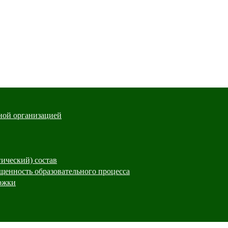
ной организацией
гический) состав
щенность образовательного процесса
ржки