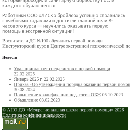
которые проходили санитарную обработку после
каждого обучающегося.
Работники ООО «ЛИСКо бройлер» успешно справились
с учебными задачами и достигли главной цели 8-
часового курса — научились оказывать первую
помощь в экстренной ситуации!
Навигация
Воспитатели ДС №190 обучились первой помощи
Инструкторский курс в Центре экстренной психологической 
по
записям
Новости
Урал приглашает спецалистов в первой помощи
22.02.2025
Январь 2025 г.
22.02.2025
Приказ «Об утверждении порядка оказания первой помо
30.08.2024
Повышение квалификации педагогов ОБЖ
05.10.2023
Объявление
03.02.2023
© АНО ДО «Межрегиональная школа первой помощи» 2026
Политика конфиденциальности