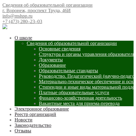
Сведения об образовательной организации
г. Воронеж, проспект Труда, 46И
info@mshpp.ru
+7 (473) 280‒23‒03
О школе
Сведения об образовательной организации
Основные сведения
Структура и органы управления образователь
Документы
Образование
Образовательные стандарты
Руководство. Педагогический (научно-педаго
Материально-техническое обеспечение и осна
Стипендии и иные виды материальной подде
Платные образовательные услуги
Финансово-хозяйственная деятельность
Вакантные места для приема-перевода
Электронное образование
Реестр организаций
Новости
Законодательство
Отзывы