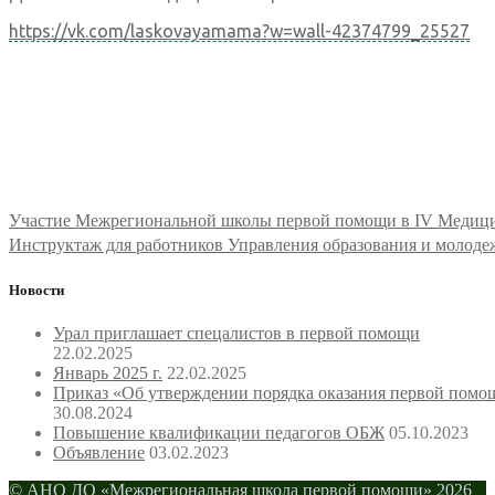
https://vk.com/laskovayamama?w=wall-42374799_25527
Навигация
Участие Межрегиональной школы первой помощи в IV Медиц
по
Инструктаж для работников Управления образования и молод
записям
Новости
Урал приглашает спецалистов в первой помощи
22.02.2025
Январь 2025 г.
22.02.2025
Приказ «Об утверждении порядка оказания первой помо
30.08.2024
Повышение квалификации педагогов ОБЖ
05.10.2023
Объявление
03.02.2023
© АНО ДО «Межрегиональная школа первой помощи» 2026