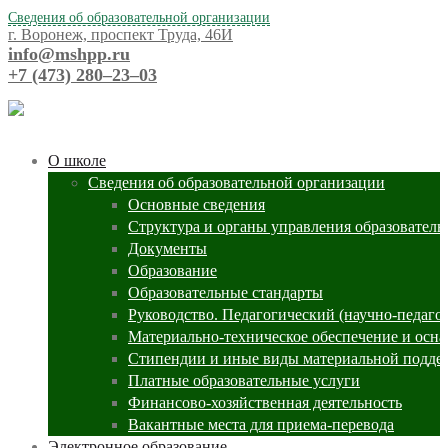
Сведения об образовательной организации
г. Воронеж, проспект Труда, 46И
info@mshpp.ru
+7 (473) 280‒23‒03
О школе
Сведения об образовательной организации
Основные сведения
Структура и органы управления образователь
Документы
Образование
Образовательные стандарты
Руководство. Педагогический (научно-педаго
Материально-техническое обеспечение и осна
Стипендии и иные виды материальной подде
Платные образовательные услуги
Финансово-хозяйственная деятельность
Вакантные места для приема-перевода
Электронное образование