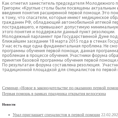
Как отметил заместитель председателя Молодежного п
Григорян: «Круглые столы были посвящены актуальным
введения понятия расширенной первой помощи. Это пон
к тому, что спасатели, которые имеют медицинское обр
гражданин РФ, обладающий автомобильной аптекой пер
пострадавшего, и превышают допустимую минимальную 
этого понятия и поддержали данный пункт резолюции.
Молодежный парламент при Государственной Думе подг
ближайшем заседании 18 марта 2015 года в стенах Гос
У нас есть еще одна фундаментальная проблема. Не смо
программы обучения первой помощи, данная программа 
проблемам в процессе обучения. Участники форума обра
принятия базовой программы обучения первой помощи.
По результатам форума составлена резолюция. Участни
традиционной площадкой для специалистов по первой
Навигация
Семинар «Новое в законодательстве по оказанию первой пом
по
Первая помощь в рамках праздника открытия велосезона
записям
Новости
Урал приглашает спецалистов в первой помощи
22.02.20