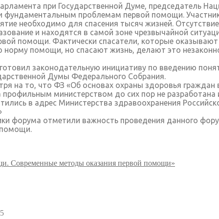
арламента при Государственной Думе, председатель На
 и фундаментальным проблемам первой помощи. Участни
ятие необходимо для спасения тысяч жизней. Отсутстви
азование и находятся в самой зоне чрезвычайной ситуаци
вой помощи. Фактически спасатели, которые оказывают
норму помощи, но спасают жизнь, делают это незаконно
отовил законодательную инициативу по введению понят
ударственной Думы Федерального Собрания.
тря на то, что ФЗ «Об основах охраны здоровья граждан
профильным министерством до сих пор не разработана и
тились в адрес Министерства здравоохранения Российско
»
ки форума отметили важность проведения данного фору
 помощи.
ощи. Современные методы оказания первой помощи»
25