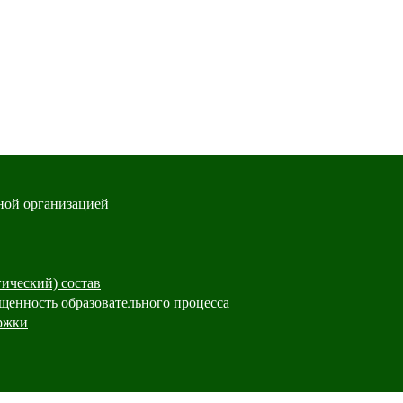
ной организацией
гический) состав
щенность образовательного процесса
ржки