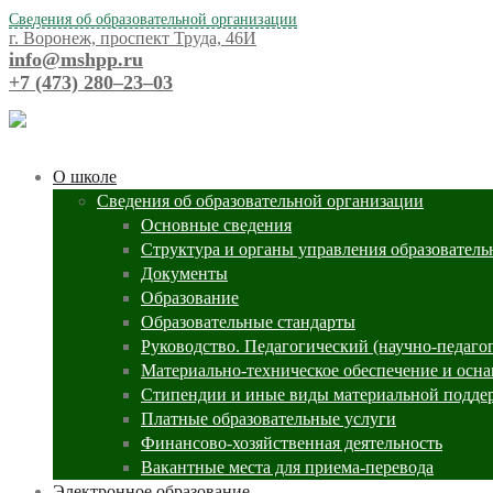
Сведения об образовательной организации
г. Воронеж, проспект Труда, 46И
info@mshpp.ru
+7 (473) 280‒23‒03
О школе
Сведения об образовательной организации
Основные сведения
Структура и органы управления образователь
Документы
Образование
Образовательные стандарты
Руководство. Педагогический (научно-педаго
Материально-техническое обеспечение и осна
Стипендии и иные виды материальной подде
Платные образовательные услуги
Финансово-хозяйственная деятельность
Вакантные места для приема-перевода
Электронное образование