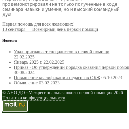
продемонстрировали не только полученные в ходе
семинара навыки и умения, но и высокий командный
дух!
Навигация
Первая помощь для всех желающих!
13 сентября — Всемирный день первой помощи
по
записям
Новости
Урал приглашает спецалистов в первой помощи
22.02.2025
Январь 2025 г.
22.02.2025
Приказ «Об утверждении порядка оказания первой помо
30.08.2024
Повышение квалификации педагогов ОБЖ
05.10.2023
Объявление
03.02.2023
© АНО ДО «Межрегиональная школа первой помощи» 2026
Политика конфиденциальности