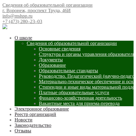
Сведения об образовательной организации
г. Воронеж, проспект Труда, 46И
info@mshpp.ru
+7 (473) 280‒23‒03
О школе
Сведения об образовательной организации
Основные сведения
Структура и органы управления образователь
Документы
Образование
Образовательные стандарты
Руководство. Педагогический (научно-педаго
Материально-техническое обеспечение и осна
Стипендии и иные виды материальной подде
Платные образовательные услуги
Финансово-хозяйственная деятельность
Вакантные места для приема-перевода
Электронное образование
Реестр организаций
Новости
Законодательство
Отзывы